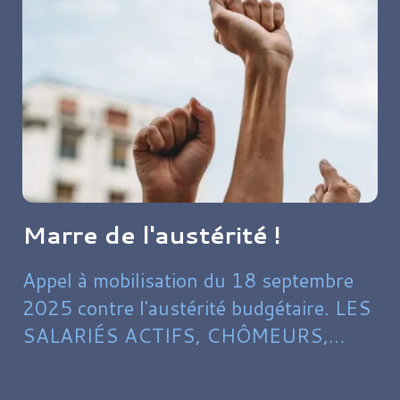
d'octobre à décembre), Force Ouvrière,
non signataire de cet accord, souhaite
élargir le regard sur l'ensemble des
mesures salariales en cours au CEA : ce
geste, bienvenu dans un contexte de
résultats bénéficiaires du régime, reste
limité face aux défis structurels que
nous affrontons.
Marre de l'austérité !
Appel à mobilisation du 18 septembre
2025 contre l'austérité budgétaire. LES
SALARIÉS ACTIFS, CHÔMEURS,
JEUNES & RETRAITÉS NE SONT PAS
RESPONSABLES DES DÉFICITS ET