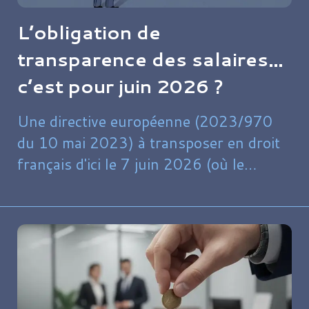
L’obligation de
transparence des salaires…
c’est pour juin 2026 ?
Une directive européenne (2023/970
du 10 mai 2023) à transposer en droit
français d'ici le 7 juin 2026 (où le
gouvernement annonce déjà un retard
de 3 mois), vise à renforcer la
transparence des rémunérations pour
lutter contre les inégalités salariales en
entreprise.