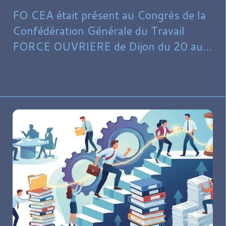
FO CEA était présent au Congrès de la
Confédération Générale du Travail
FORCE OUVRIERE de Dijon du 20 au
24 avril.