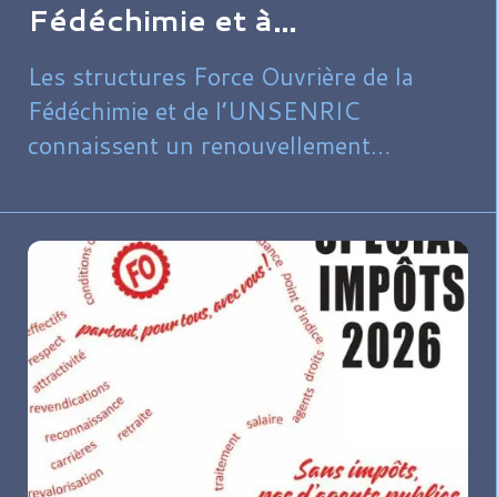
Fédéchimie et à
l’UNSENRIC
Les structures Force Ouvrière de la
Fédéchimie et de l’UNSENRIC
connaissent un renouvellement
important de leurs directions, marqué
par la continuité des orientations
revendicatives et la réaffirmation des
principes d’indépendance syndicale.