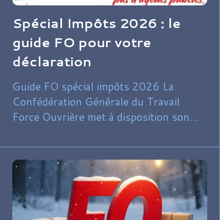
Spécial Impôts 2026 : le
guide FO pour votre
déclaration
Guide FO spécial impôts 2026 La
Confédération Générale du Travail
Force Ouvrière met à disposition son
guide spécial impôts 2026, conçu pour
accompagner les salariés, retraités et
demandeurs d’emploi dans leurs
démarches fiscales.