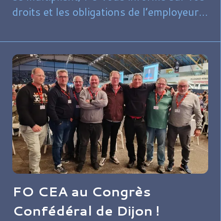
droits et les obligations de l’employeur.
Les nouveaux textes réglementaires
(décrets 2025-337 et 2025-482)
renforcent la protection des salariés
exposés à la chaleur, que ce soit en
intérieur ou en extérieur.
FO CEA au Congrès
Confédéral de Dijon !