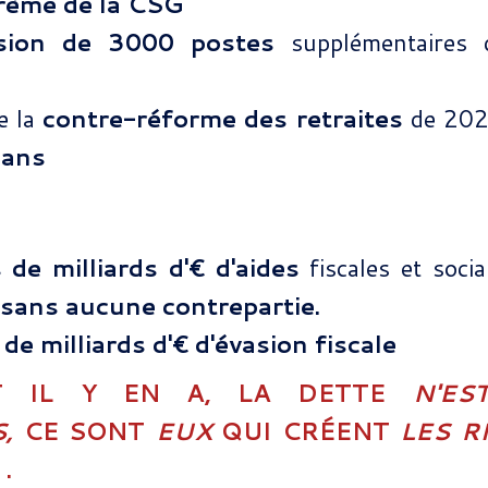
arème de la CSG
ssion de 3000 postes
supplémentaires 
e la
contre-réforme des retraites
de 202
 ans
 de milliards d'€ d'aides
fiscales et soc
 sans aucune contrepartie.
 de milliards d'€ d'évasion fiscale
NT IL Y EN A, LA DETTE
N'ES
S,
CE SONT
EUX
QUI CRÉENT
LES R
.