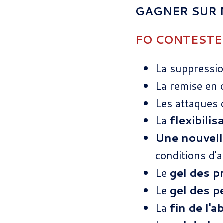
GAGNER SUR 
FO CONTESTE 
La suppressio
La remise en 
Les attaques
La
flexibilis
Une nouvel
conditions d'a
Le
gel des p
Le
gel des 
La
fin de l'