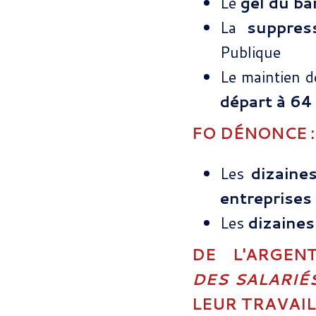
Le
gel du b
La
suppre
Publique
Le maintien d
départ à 64
FO DÉNONCE :
Les
dizaines
entreprises
Les
dizaines
DE L'ARGE
DES SALARIÉ
LEUR TRAVAIL 