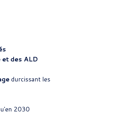
és
e et
des ALD
mage
durcissant les
qu'en 2030