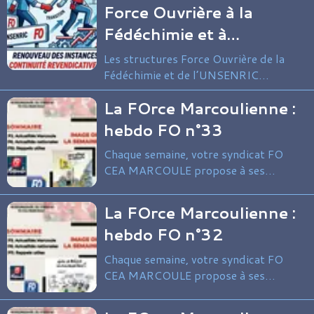
persistantes entre catégories de
Force Ouvrière à la
salariés.
Fédéchimie et à
l’UNSENRIC
Les structures Force Ouvrière de la
Fédéchimie et de l’UNSENRIC
connaissent un renouvellement
La FOrce Marcoulienne :
important de leurs directions, marqué
par la continuité des orientations
hebdo FO n°33
revendicatives et la réaffirmation des
Chaque semaine, votre syndicat FO
principes d’indépendance syndicale.
CEA MARCOULE propose à ses
adhérents et sympathisants une
synthèse de l’actualité syndicale du
La FOrce Marcoulienne :
site et au-delà.
hebdo FO n°32
Chaque semaine, votre syndicat FO
CEA MARCOULE propose à ses
adhérents et sympathisants une
synthèse de l’actualité syndicale du