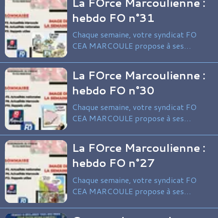
La FOrce Marcoulienne :
site et au-delà.
hebdo FO n°31
Chaque semaine, votre syndicat FO
CEA MARCOULE propose à ses
adhérents et sympathisants une
synthèse de l’actualité syndicale du
La FOrce Marcoulienne :
site et au-delà.
hebdo FO n°30
Chaque semaine, votre syndicat FO
CEA MARCOULE propose à ses
adhérents et sympathisants une
synthèse de l’actualité syndicale du
La FOrce Marcoulienne :
site et au-delà.
hebdo FO n°27
Chaque semaine, votre syndicat FO
CEA MARCOULE propose à ses
adhérents et sympathisants une
synthèse de l’actualité syndicale du