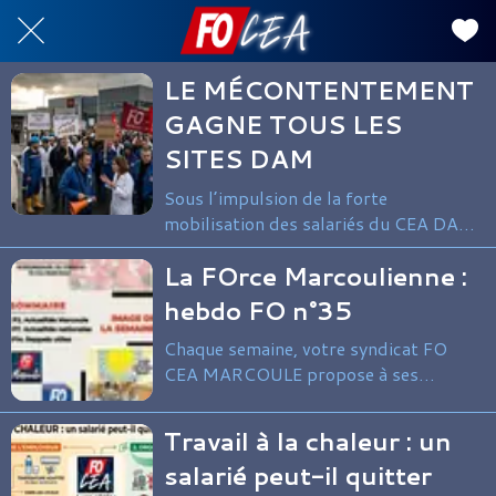
LE MÉCONTENTEMENT
GAGNE TOUS LES
SITES DAM
Sous l’impulsion de la forte
mobilisation des salariés du CEA DAM
Île-de-France depuis trois semaines, le
La FOrce Marcoulienne :
mouvement s'étend désormais aux
centres du Ripault et de Valduc.
hebdo FO n°35
Chaque semaine, votre syndicat FO
CEA MARCOULE propose à ses
adhérents et sympathisants une
synthèse de l’actualité syndicale du
Travail à la chaleur : un
site et au-delà.
salarié peut-il quitter