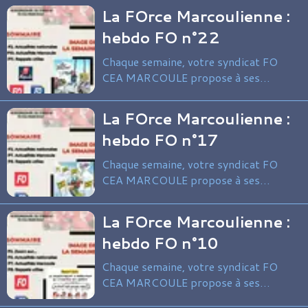
La FOrce Marcoulienne :
guide spécial impôts 2026, conçu pour
accompagner les salariés, retraités et
hebdo FO n°22
demandeurs d’emploi dans leurs
Chaque semaine, votre syndicat FO
démarches fiscales.
CEA MARCOULE propose à ses
adhérents et sympathisants une
synthèse de l’actualité syndicale du
La FOrce Marcoulienne :
site et au-delà.
hebdo FO n°17
Chaque semaine, votre syndicat FO
CEA MARCOULE propose à ses
adhérents et sympathisants une
synthèse de l’actualité syndicale du
La FOrce Marcoulienne :
site et au-delà.
hebdo FO n°10
Chaque semaine, votre syndicat FO
CEA MARCOULE propose à ses
adhérents et sympathisants une