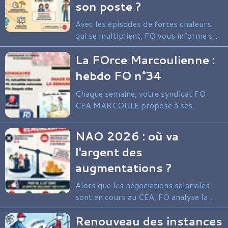
son poste ?
Avec les épisodes de fortes chaleurs
qui se multiplient, FO vous informe sur
vos droits et les obligations de
La FOrce Marcoulienne :
l’employeur. Les nouveaux textes
réglementaires (décrets 2025-337 et
hebdo FO n°34
2025-482) renforcent la protection
Chaque semaine, votre syndicat FO
des salariés exposés à la chaleur, que
CEA MARCOULE propose à ses
ce soit en intérieur ou en extérieur.
adhérents et sympathisants une
synthèse de l’actualité syndicale du
NAO 2026 : où va
site et au-delà.
l'argent des
augmentations ?
Alors que les négociations salariales
sont en cours au CEA, FO analyse la
répartition réelle des augmentations et
Renouveau des instances
met en lumière les inégalités