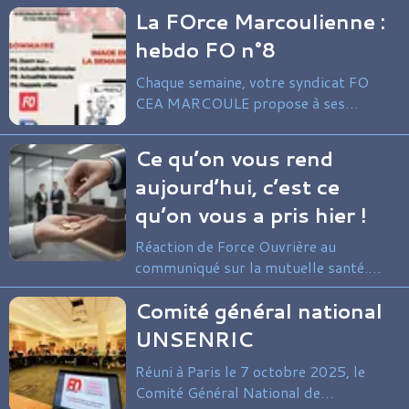
synthèse de l’actualité syndicale du
La FOrce Marcoulienne :
site et au-delà.
hebdo FO n°8
Chaque semaine, votre syndicat FO
CEA MARCOULE propose à ses
adhérents et sympathisants une
synthèse de l’actualité syndicale du
Ce qu’on vous rend
site et au-delà.
aujourd’hui, c’est ce
qu’on vous a pris hier !​​
Réaction de Force Ouvrière au
communiqué sur la mutuelle santé.
Alors que le communiqué interne du 10
Comité général national
octobre met en lumière l'exonération
temporaire de la part salariale de la
UNSENRIC
mutuelle santé (20,50 € par mois
Réuni à Paris le 7 octobre 2025, le
d'octobre à décembre), Force Ouvrière,
Comité Général National de
non signataire de cet accord, souhaite