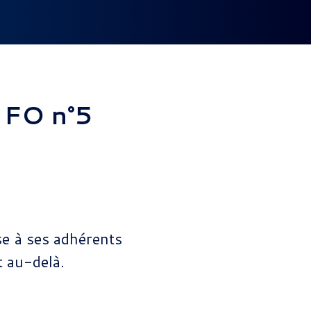
 FO n°5
e à ses adhérents
t au-delà.