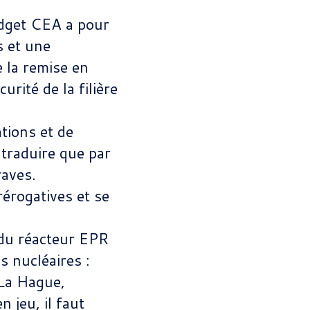
budget CEA a pour
s et une
e la remise en
rité de la filière
tions et de
 traduire que par
raves.
érogatives et se
du réacteur EPR
s nucléaires :
 La Hague,
 jeu, il faut