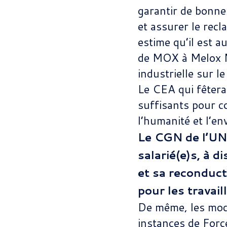
garantir de bonnes
et assurer le rec
estime qu’il est a
de MOX à Melox Ma
industrielle sur l
Le CEA qui fêtera
suffisants pour co
l’humanité et l’e
Le CGN de l’UN
salarié(e)s, à 
et sa reconduct
pour les travail
De même, les moda
instances de Force