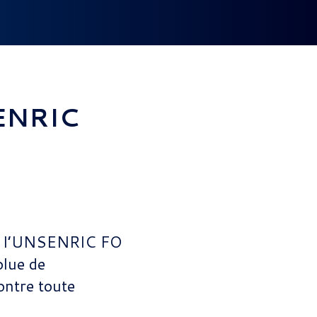
SENRIC
 de l’UNSENRIC FO
olue de
ontre toute