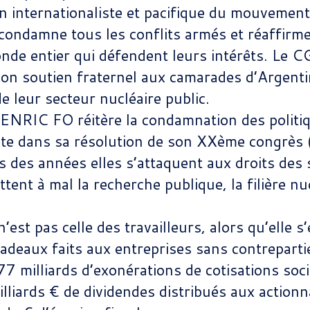
ion internationaliste et pacifique du mouvement
ndamne tous les conflits armés et réaffirme
onde entier qui défendent leurs intérêts. Le 
son soutien fraternel aux camarades d’Argenti
de leur secteur nucléaire public.
RIC FO réitère la condamnation des politiqu
scrite dans sa résolution de son XXème congrès
s des années elles s’attaquent aux droits des
tent à mal la recherche publique, la filière nuc
 n’est pas celle des travailleurs, alors qu’elle 
cadeaux faits aux entreprises sans contreparti
7 milliards d’exonérations de cotisations soci
lliards € de dividendes distribués aux action