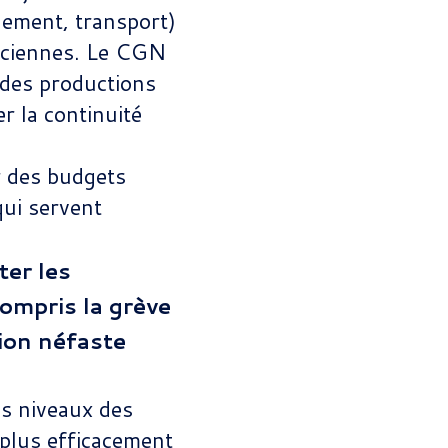
ogement, transport)
anciennes. Le CGN
t des productions
r la continuité
r des budgets
qui servent
ter les
compris la grève
sion néfaste
es niveaux des
 plus efficacement